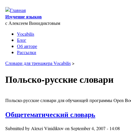
Skip to main content
Изучение языков
с Алексеем Винидиктовым
Vocabilis
Блог
Об авторе
Рассылки
Словари для тренажера Vocabilis
>
Польско-русские словари
Польско-русские словари для обучающей программы Open Bo
Общетематический словарь
Submitted by
Alexei Vinidiktov
on September 4, 2007 - 14:08