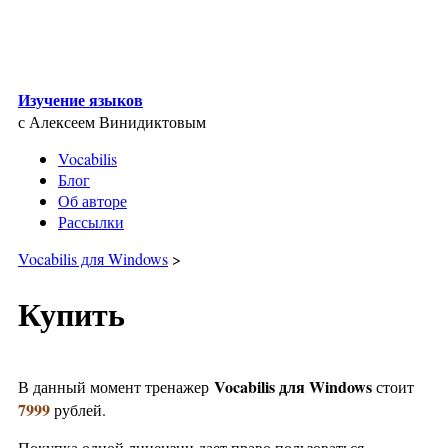
Skip to main content
Изучение языков
с Алексеем Винидиктовым
Vocabilis
Блог
Об авторе
Рассылки
Vocabilis для Windows
>
Купить
Vocabilis для Windows
В данный момент тренажер
стоит
7999
рублей.
Покупка одной лицензии дает право пользоваться