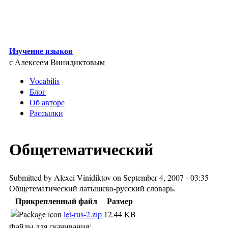
Skip to main content
Изучение языков
с Алексеем Винидиктовым
Vocabilis
Блог
Об авторе
Рассылки
Общетематический
Submitted by
Alexei Vinidiktov
on September 4, 2007 - 03:35
Общетематический латышско-русский словарь.
Прикрепленный файл
Размер
let-rus-2.zip
12.44 KB
Файлы для скачивания: