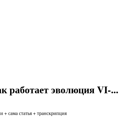
ак работает эволюция VI-...
 + сама статья + транскрипция