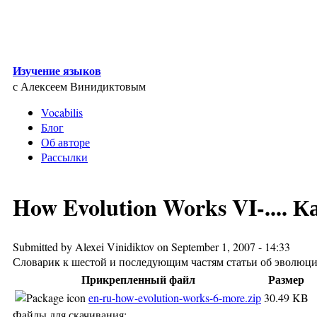
Skip to main content
Изучение языков
с Алексеем Винидиктовым
Vocabilis
Блог
Об авторе
Рассылки
How Evolution Works VI-.... К
Submitted by
Alexei Vinidiktov
on September 1, 2007 - 14:33
Словарик к шестой и последующим частям статьи об эволюции
Прикрепленный файл
Размер
en-ru-how-evolution-works-6-more.zip
30.49 KB
Файлы для скачивания: